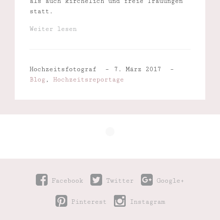
als auch kirchelich und freie Trauungen
statt.
Weiter lesen
Hochzeitsfotograf
7. März 2017
Blog
,
Hochzeitsreportage
Facebook
Twitter
Google+
Pinterest
Instagram