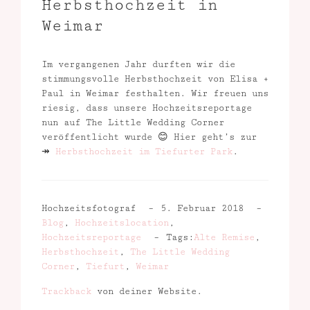
Herbsthochzeit in
Weimar
Im vergangenen Jahr durften wir die
stimmungsvolle Herbsthochzeit von Elisa +
Paul in Weimar festhalten. Wir freuen uns
riesig, dass unsere Hochzeitsreportage
nun auf The Little Wedding Corner
veröffentlicht wurde 😊 Hier geht’s zur
↠
Herbsthochzeit im Tiefurter Park
.
Hochzeitsfotograf
5. Februar 2018
Blog
,
Hochzeitslocation
,
Hochzeitsreportage
Tags:
Alte Remise
,
Herbsthochzeit
,
The Little Wedding
Corner
,
Tiefurt
,
Weimar
Trackback
von deiner Website.