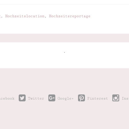
g
,
Hochzeitslocation
,
Hochzeitsreportage
cebook
Twitter
Google+
Pinterest
Ins