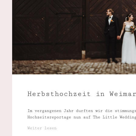
Herbsthochzeit in Weima
Im vergangenen Jahr durften wir die stimmung
Hochzeitsreportage nun auf The Little Weddin
Weiter lesen